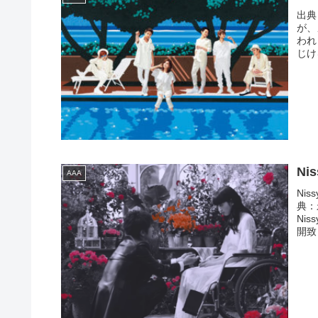
出典
が、
われ
じけ
N
AAA
Ni
典：永
Ni
開致し