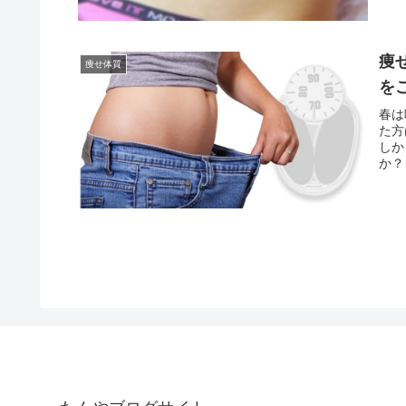
痩
痩せ体質
を
春は
た方
しか
か？