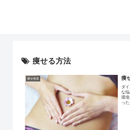
痩せる方法
痩
痩せ体質
ダイ
な悩
環境
った