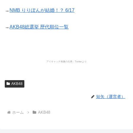
→
NMB りりぽんが結婚！？ 6/17
→
AKB48総選挙 歴代順位一覧
アイキャッチ画像の出典：Twitterより
AKB48
短矢（運営者）
ホーム
AKB48