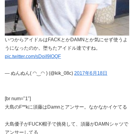
いつからアイドルはFACKとかDAMNとか気にせず使うよ
うになったのか。堕ちたアイドル達ですね。
pic.twitter.com/sDoiI9IOQF
— ぬんぬん( ◠‿◠ ) (@kik_08c)
2017年6月18日
[br num="1"]
大島のF**kに須藤はDamnとアンサー。なかなかイケてる
大島優子がFUCK帽子で挑発して、須藤がDAMNシャツで
アンサーしてる