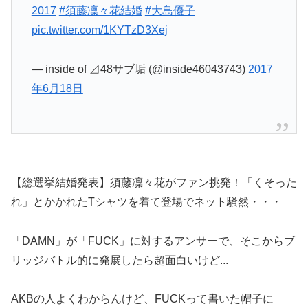
2017
#須藤凜々花結婚
#大島優子
pic.twitter.com/1KYTzD3Xej
— inside of ⊿48サブ垢 (@inside46043743)
2017
年6月18日
【総選挙結婚発表】須藤凜々花がファン挑発！「くそった
れ」とかかれたTシャツを着て登場でネット騒然・・・
「DAMN」が「FUCK」に対するアンサーで、そこからブ
リッジバトル的に発展したら超面白いけど...
AKBの人よくわからんけど、FUCKって書いた帽子に