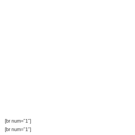
[br num="1"]
[br num="1"]