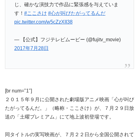
じ、確かな演技力で作品に緊張感を与えていま
す！
#ここさけ
#心が叫びたがってるんだ
pic.twitter.com/w5cZzXII38
— 【公式】フジテレビムービー (@fujitv_movie)
2017年7月28日
[br num="1"]
２０１５年９月に公開された劇場版アニメ映画「心が叫び
たがってるんだ。」（略称・ここさけ）が、７月２９日放
送の「土曜プレミアム」にて地上波初登場です。
同タイトルの実写映画が、７月２２日から全国公開されて