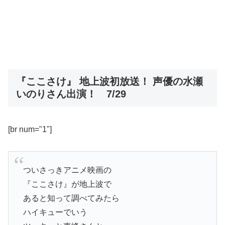
『ここさけ』 地上波初放送！ 声優の水瀬
いのりさん出演！ 7/29
[br num="1"]
ついさっきアニメ映画の
『ここさけ』が地上波で
あると知って調べてみたら
ハイキューでいう