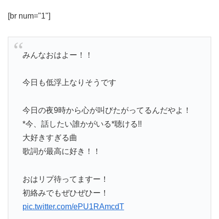
[br num="1"]
みんなおはよー！！
今日も低浮上なりそうです
今日の夜9時から心が叫びたがってるんだやよ！
*今、話したい誰かがいる*聴ける!!
大好きすぎる曲
歌詞が最高に好き！！
おはリプ待ってますー！
初絡みでもぜひぜひー！
pic.twitter.com/ePU1RAmcdT