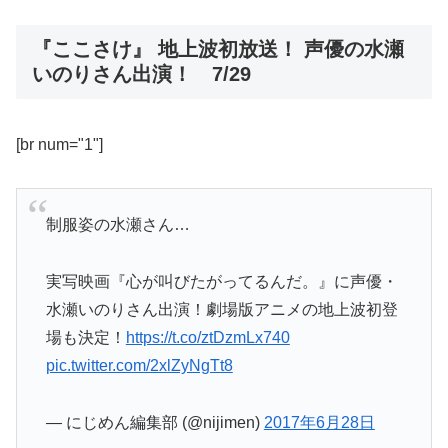
『ここさけ』 地上波初放送！ 声優の水瀬
いのりさん出演！ 7/29
[br num="1"]
制服姿の水瀬さん…
実写映画『心が叫びたがってるんだ。』に声優・
水瀬いのりさん出演！劇場版アニメの地上波初登
場も決定！
https://t.co/ztDzmLx740
pic.twitter.com/2xlZyNgTt8
— にじめん編集部 (@nijimen)
2017年6月28日