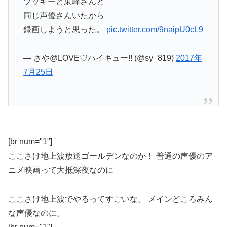
ツッキーと東峰さんと
同じ声優さんいたから
録画しようと思った。
pic.twitter.com/9naipU0cL9
— さや@LOVE♡ハイキュー!! (@sy_819)
2017年
7月25日
[br num="1"]
ここさけ地上波放送ゴールデンなのか！ 普通の声優のア
ニメ映画って大抵深夜なのに
ここさけ地上波でやるってすごいな。 メインどころみん
な声優なのに。