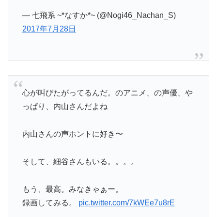
— 七飛系 ~*なすか*~ (@Nogi46_Nachan_S)
2017年7月28日
心が叫びたがってるんだ。のアニメ、の声優、や
っぱり、内山さんだよね
内山さんの声ホントに好き〜
そして、細谷さんもいる。。。。
もう、最高。みなきゃぁー。
録画してみる。
pic.twitter.com/7kWEe7u8rE