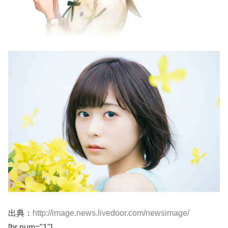
出典：
http://image.news.livedoor.com/newsimage/
[br num="1"]